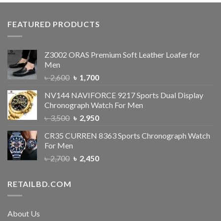
FEATURED PRODUCTS
Z3002 ORAS Premium Soft Leather Loafer for
Men
৳
2,600
৳
1,700
NV144 NAVIFORCE 9217 Sports Dual Display
Chronograph Watch For Men
৳
3,500
৳
2,950
CR35 CURREN 8363 Sports Chronograph Watch
For Men
৳
2,700
৳
2,450
RETAILBD.COM
About Us