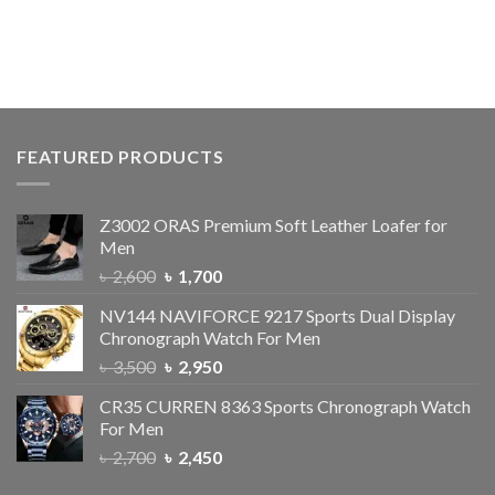
FEATURED PRODUCTS
Z3002 ORAS Premium Soft Leather Loafer for
Men
৳
2,600
৳
1,700
NV144 NAVIFORCE 9217 Sports Dual Display
Chronograph Watch For Men
৳
3,500
৳
2,950
CR35 CURREN 8363 Sports Chronograph Watch
For Men
৳
2,700
৳
2,450