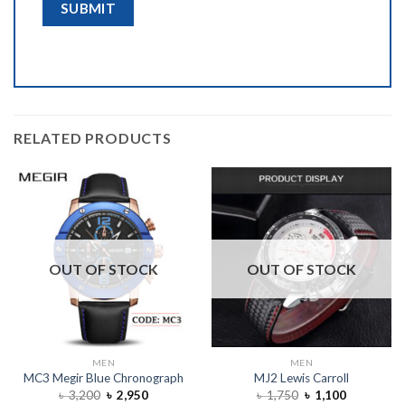
RELATED PRODUCTS
OUT OF STOCK
OUT OF STOCK
MEN
MEN
MC3 Megir Blue Chronograph
MJ2 Lewis Carroll
৳
3,200
৳
2,950
৳
1,750
৳
1,100