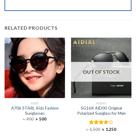
RELATED PRODUCTS
OUT OF STOCK
KIDS
AIDIXI
A706 STARL Kids Fashion
SG16K AIDIXI Original
Sunglasses
Polarized Sunglass for Men
৳
900
৳
500
৳
1,500
Rated
৳
1,250
4.00
out