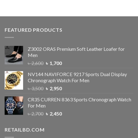
of 5
FEATURED PRODUCTS
Z3002 ORAS Premium Soft Leather Loafer for
Men
৳
2,600
৳
1,700
NV144 NAVIFORCE 9217 Sports Dual Display
Chronograph Watch For Men
৳
3,500
৳
2,950
CR35 CURREN 8363 Sports Chronograph Watch
For Men
৳
2,700
৳
2,450
RETAILBD.COM