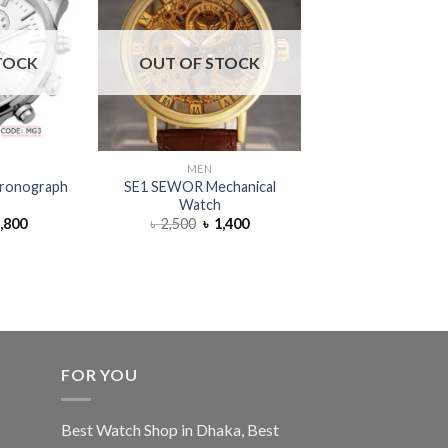
TOCK
OUT OF STOCK
OUT OF S
MEN
LUXURY
ronograph
SE1 SEWOR Mechanical
PDA3 PAGANI 
Watch
Men’s Classic A
Watch
,800
৳
2,500
৳
1,400
৳
12,000
৳
7
FOR YOU
Best Watch Shop in Dhaka
,
Best