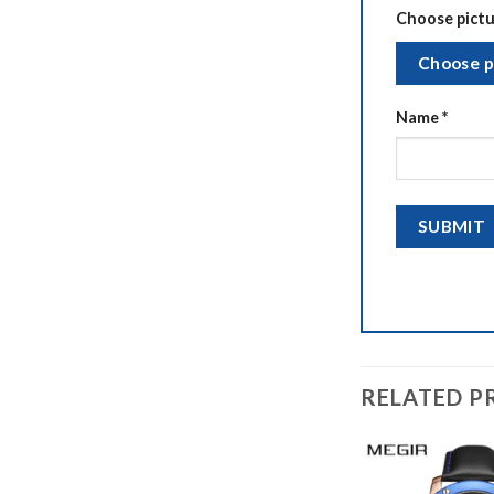
Choose pictur
Choose p
Name
*
RELATED P