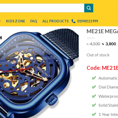
KIDS ZONE
FAQ
ALL PRODUCTS
01948111999
ME21E MEGA
৳
4,500
৳
3,800
Out of stock
Code:
ME21
Automati
Dial Diam
Waterproo
Solid Stain
1 Year Int