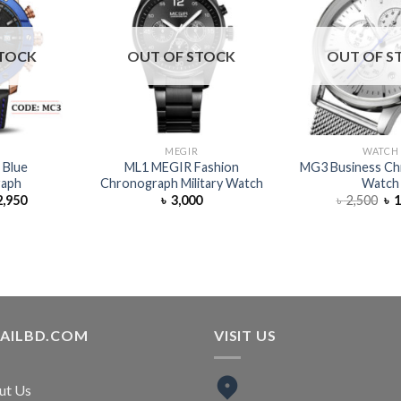
STOCK
OUT OF STOCK
OUT OF S
MEGIR
WATCH
 Blue
ML1 MEGIR Fashion
MG3 Business Ch
raph
Chronograph Military Watch
Watch
,950
৳
3,000
৳
2,500
৳
1
TAILBD.COM
VISIT US
ut Us