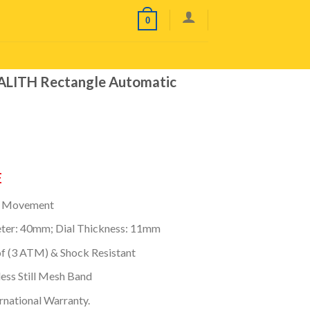
0
LITH Rectangle Automatic
E
c Movement
eter: 40mm; Dial Thickness: 11mm
f (3 ATM) & Shock Resistant
less Still Mesh Band
ernational Warranty.