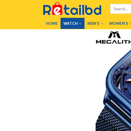
Skip
Search
to
for:
content
HOME
WATCH
MEN’S
WOMEN’S