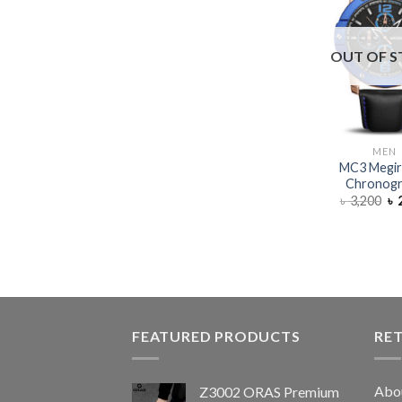
OUT OF 
MEN
MC3 Megir
Chronog
৳
3,200
৳
2
FEATURED PRODUCTS
RE
Abo
Z3002 ORAS Premium