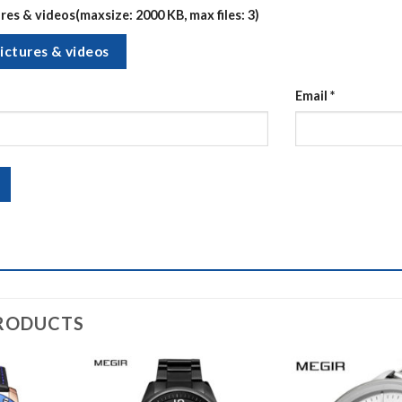
es & videos(maxsize: 2000 KB, max files: 3)
ictures & videos
Email
*
RODUCTS