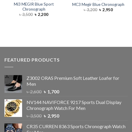
Mi3 MEGIR Blue Sport
MC3 Megir Blue Chronograph
Chronograph
৳
3,200
৳
2,950
৳
3,500
৳
2,200
FEATURED PRODUCTS
Z3002 ORAS Premium Soft Leather Loafer for
Men
৳
2,600
৳
1,700
NV144 NAVIFORCE 9217 Sports Dual Display
Chronograph Watch For Men
৳
3,500
৳
2,950
CR35 CURREN 8363 Sports Chronograph Watch