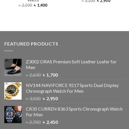
Watch
৳
3,200
৳
2,950
৳
2,500
৳
1,400
FEATURED PRODUCTS
Z3002 ORAS Premium Soft Leather Loafer for
Men
৳
2,600
৳
1,700
NV144 NAVIFORCE 9217 Sports Dual Display
Chronograph Watch For Men
৳
3,500
৳
2,950
CR35 CURREN 8363 Sports Chronograph Watch
For Men
৳
2,700
৳
2,450