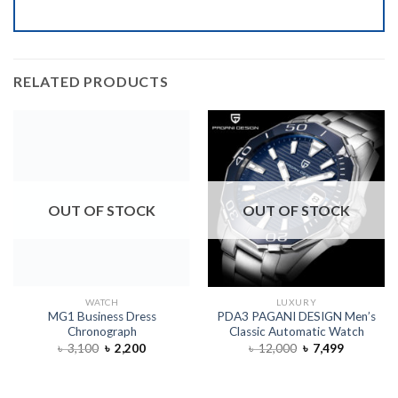
RELATED PRODUCTS
OUT OF STOCK
OUT OF STOCK
WATCH
LUXURY
MG1 Business Dress
PDA3 PAGANI DESIGN Men’s
Chronograph
Classic Automatic Watch
৳
3,100
৳
2,200
৳
12,000
৳
7,499