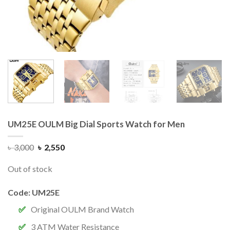
UM25E OULM Big Dial Sports Watch for Men
৳
3,000
৳
2,550
Out of stock
Code: UM25E
Original OULM Brand Watch
3 ATM Water Resistance