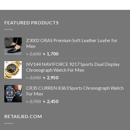
FEATURED PRODUCTS
Z3002 ORAS Premium Soft Leather Loafer for
Men
৳
2,600
৳
1,700
NV144 NAVIFORCE 9217 Sports Dual Display
Chronograph Watch For Men
৳
3,500
৳
2,950
CR35 CURREN 8363 Sports Chronograph Watch
For Men
৳
2,700
৳
2,450
RETAILBD.COM