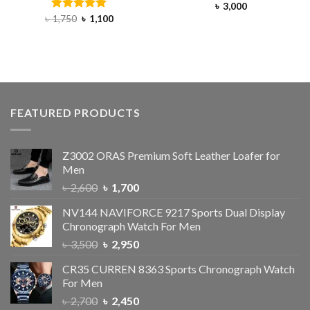
৳
3,000
৳
1,750
Rated
৳
5.00
1,100
out of 5
FEATURED PRODUCTS
Z3002 ORAS Premium Soft Leather Loafer for
Men
৳
2,600
৳
1,700
NV144 NAVIFORCE 9217 Sports Dual Display
Chronograph Watch For Men
৳
3,500
৳
2,950
CR35 CURREN 8363 Sports Chronograph Watch
For Men
৳
2,700
৳
2,450