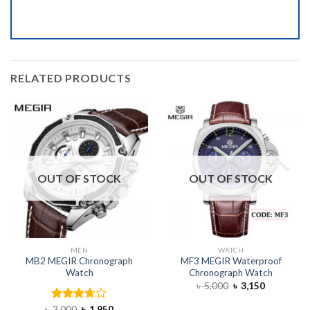
RELATED PRODUCTS
OUT OF STOCK
OUT OF STOCK
MEN
WATCH
MB2 MEGIR Chronograph
MF3 MEGIR Waterproof
Watch
Chronograph Watch
৳
5,000
৳
3,150
৳
3,000
Rated
৳
1,950