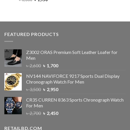
3.67
out
of 5
FEATURED PRODUCTS
Z3002 ORAS Premium Soft Leather Loafer for
Men
৳
2,600
৳
1,700
NV144 NAVIFORCE 9217 Sports Dual Display
Chronograph Watch For Men
৳
3,500
৳
2,950
CR35 CURREN 8363 Sports Chronograph Watch
For Men
৳
2,700
৳
2,450
RETAILBD.COM