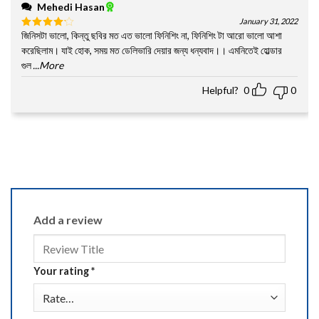
Mehedi Hasan
January 31, 2022
জিনিসটা ভালো, কিন্তু ছবির মত এত ভালো ফিনিশিং না, ফিনিশিং টা আরো ভালো আশা
Rated
4
out of 5
করেছিলাম। যাই হোক, সময় মত ডেলিভারি দেয়ার জন্য ধন্যবাদ।। এমনিতেই হোল্ডার
গুল
...More
Helpful?
0
0
Add a review
Your rating
*