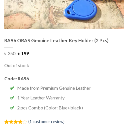
RA96 ORAS Genuine Leather Key Holder (2 Pcs)
৳
350
৳
199
Out of stock
Code: RA96
Made from Premium Genuine Leather
1 Year Leather Warranty
2 pcs Combo (Color: Blue+black)
(
1
customer review)