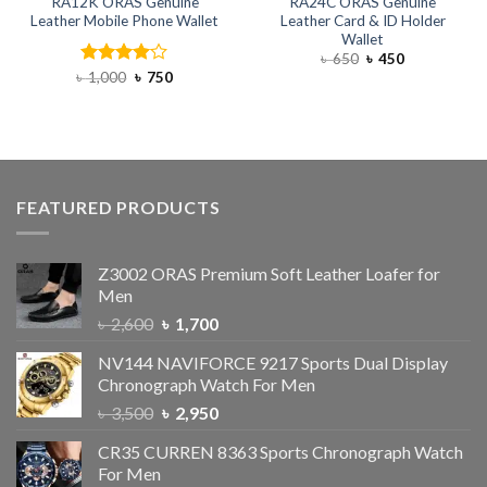
RA12K ORAS Genuine
RA24C ORAS Genuine
Leather Mobile Phone Wallet
Leather Card & ID Holder
Wallet
৳
650
৳
450
৳
Rated
1,000
৳
750
4.00
out
of 5
FEATURED PRODUCTS
Z3002 ORAS Premium Soft Leather Loafer for
Men
৳
2,600
৳
1,700
NV144 NAVIFORCE 9217 Sports Dual Display
Chronograph Watch For Men
৳
3,500
৳
2,950
CR35 CURREN 8363 Sports Chronograph Watch
For Men