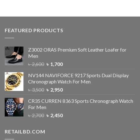
FEATURED PRODUCTS
Z3002 ORAS Premium Soft Leather Loafer for
Men
৳
2,600
৳
1,700
NV144 NAVIFORCE 9217 Sports Dual Display
Chronograph Watch For Men
৳
3,500
৳
2,950
CR35 CURREN 8363 Sports Chronograph Watch
For Men
৳
2,700
৳
2,450
RETAILBD.COM