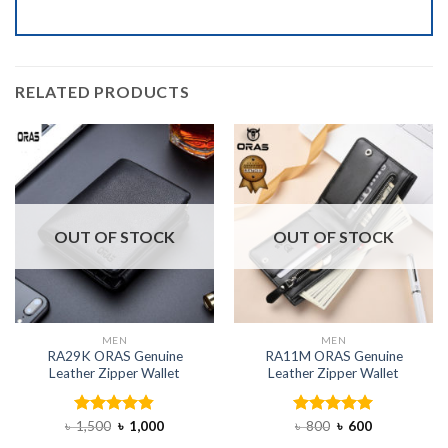
RELATED PRODUCTS
OUT OF STOCK
OUT OF STOCK
MEN
MEN
RA29K ORAS Genuine
RA11M ORAS Genuine
Leather Zipper Wallet
Leather Zipper Wallet
৳
1,500
Rated
৳
4.80
1,000
Rated
৳
800
৳
5.00
600
out of 5
out of 5