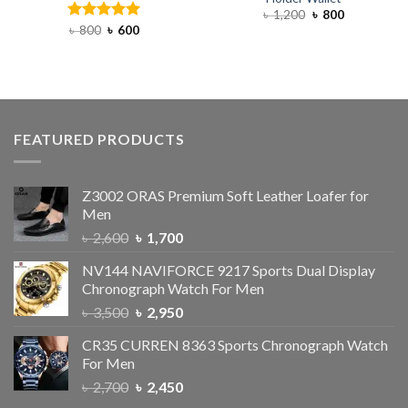
৳
1,200
৳
800
Rated
৳
800
৳
5.00
600
out of 5
FEATURED PRODUCTS
Z3002 ORAS Premium Soft Leather Loafer for
Men
৳
2,600
৳
1,700
NV144 NAVIFORCE 9217 Sports Dual Display
Chronograph Watch For Men
৳
3,500
৳
2,950
CR35 CURREN 8363 Sports Chronograph Watch
For Men
৳
2,700
৳
2,450