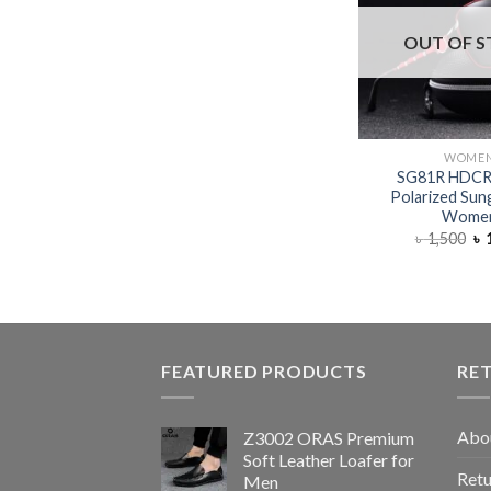
OUT OF 
WOME
SG81R HDC
Polarized Sung
Wome
৳
1,500
৳
1
FEATURED PRODUCTS
RE
Abo
Z3002 ORAS Premium
Soft Leather Loafer for
Retu
Men