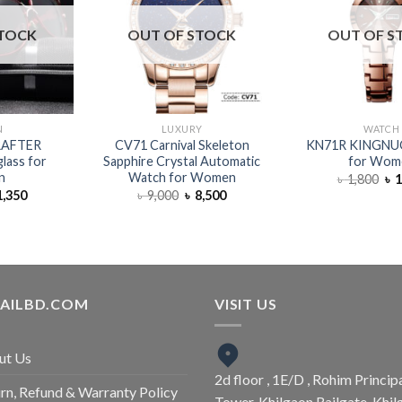
STOCK
OUT OF STOCK
OUT OF S
N
LUXURY
WATCH
RAFTER
CV71 Carnival Skeleton
KN71R KINGNU
lass for
Sapphire Crystal Automatic
for Wom
n
Watch for Women
৳
1,800
৳
1
,350
৳
9,000
৳
8,500
TAILBD.COM
VISIT US
ut Us
2d floor , 1E/D , Rohim Princip
rn, Refund & Warranty Policy
Tower, Khilgaon Railgate, Khil