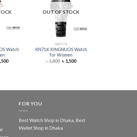
TOCK
OUT OF STOCK
OUT OF S
WATCH
KIMIO
OS Watch
KN71K KINGNUOS Watch
KM91E KIMIO 
en
for Women
Ceramic Watch 
,500
৳
1,800
৳
1,500
৳
2,450
৳
1
FOR YOU
Best Watch Shop in Dhaka
,
Best
Wallet Shop in Dhaka
al
gaon,