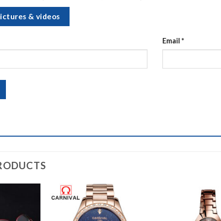
ictures & videos
Email
*
RODUCTS