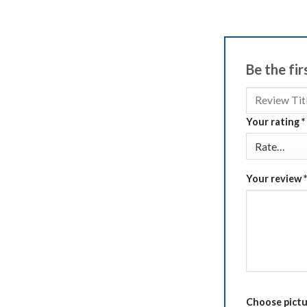
Be the f
Your rating
*
Your review
*
Choose pictur