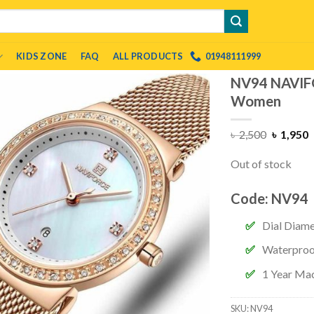
KIDS ZONE
FAQ
ALL PRODUCTS
01948111999
NV94 NAVIF
Women
৳
2,500
৳
1,950
Out of stock
Code: NV94
Dial Diam
Waterproo
1 Year Mac
SKU:
NV94