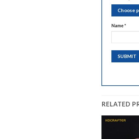
Choose p
Name
*
RELATED P