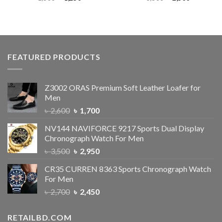
FEATURED PRODUCTS
Z3002 ORAS Premium Soft Leather Loafer for
Men
৳
2,600
৳
1,700
NV144 NAVIFORCE 9217 Sports Dual Display
Chronograph Watch For Men
৳
3,500
৳
2,950
CR35 CURREN 8363 Sports Chronograph Watch
For Men
৳
2,700
৳
2,450
RETAILBD.COM