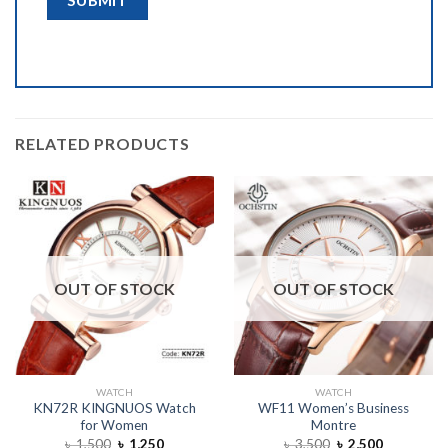
RELATED PRODUCTS
OUT OF STOCK
OUT OF STOCK
WATCH
WATCH
KN72R KINGNUOS Watch
WF11 Women’s Business
for Women
Montre
৳
1,500
৳
1,250
৳
3,500
৳
2,500