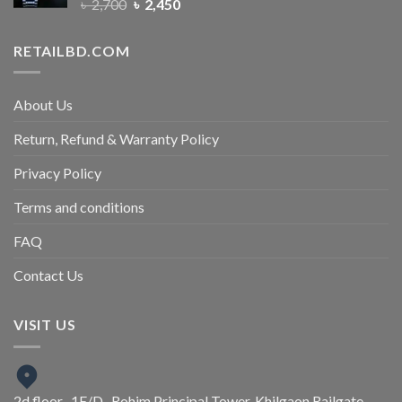
৳
2,700
৳
2,450
RETAILBD.COM
About Us
Return, Refund & Warranty Policy
Privacy Policy
Terms and conditions
FAQ
Contact Us
VISIT US
2d floor , 1E/D , Rohim Principal Tower, Khilgaon Railgate,