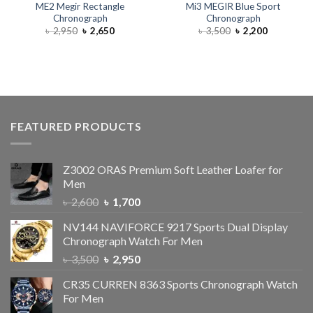
ME2 Megir Rectangle
Mi3 MEGIR Blue Sport
Chronograph
Chronograph
৳
2,950
৳
2,650
৳
3,500
৳
2,200
FEATURED PRODUCTS
Z3002 ORAS Premium Soft Leather Loafer for
Men
৳
2,600
৳
1,700
NV144 NAVIFORCE 9217 Sports Dual Display
Chronograph Watch For Men
৳
3,500
৳
2,950
CR35 CURREN 8363 Sports Chronograph Watch
For Men