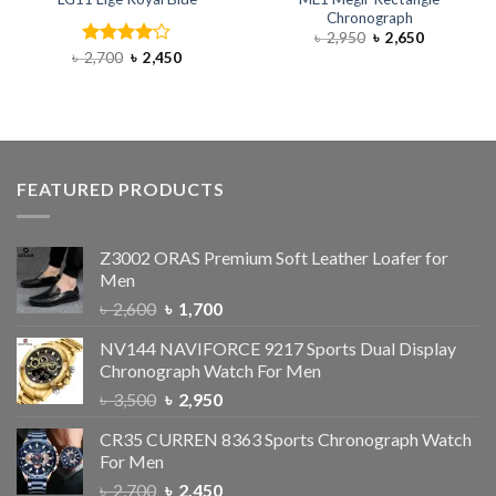
Chronograph
৳
2,950
৳
2,650
৳
2,700
Rated
৳
2,450
4.00
out
of 5
FEATURED PRODUCTS
Z3002 ORAS Premium Soft Leather Loafer for
Men
৳
2,600
৳
1,700
NV144 NAVIFORCE 9217 Sports Dual Display
Chronograph Watch For Men
৳
3,500
৳
2,950
CR35 CURREN 8363 Sports Chronograph Watch
For Men
৳
2,700
৳
2,450