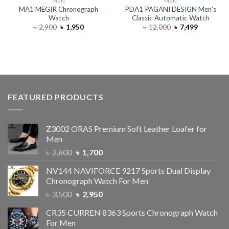
MEN
MEN
MA1 MEGIR Chronograph
PDA1 PAGANI DESIGN Men’s
Watch
Classic Automatic Watch
৳
2,900
৳
1,950
৳
12,000
৳
7,499
FEATURED PRODUCTS
Z3002 ORAS Premium Soft Leather Loafer for
Men
৳
2,600
৳
1,700
NV144 NAVIFORCE 9217 Sports Dual Display
Chronograph Watch For Men
৳
3,500
৳
2,950
CR35 CURREN 8363 Sports Chronograph Watch
For Men