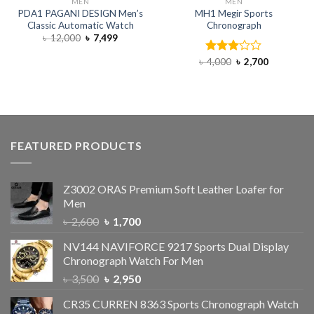
MEN
MEN
PDA1 PAGANI DESIGN Men’s
MH1 Megir Sports
Classic Automatic Watch
Chronograph
৳
12,000
৳
7,499
৳
4,000
Rated
৳
2,700
3.00
out of
5
FEATURED PRODUCTS
Z3002 ORAS Premium Soft Leather Loafer for
Men
৳
2,600
৳
1,700
NV144 NAVIFORCE 9217 Sports Dual Display
Chronograph Watch For Men
৳
3,500
৳
2,950
CR35 CURREN 8363 Sports Chronograph Watch