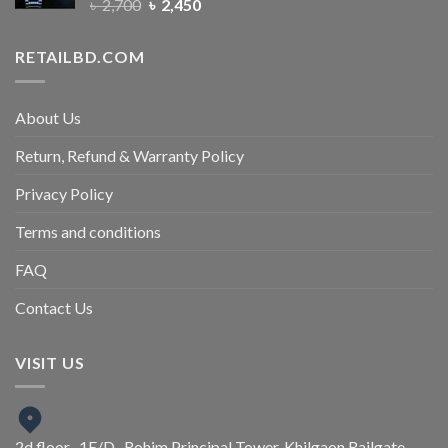
৳
2,700
৳
2,450
RETAILBD.COM
About Us
Return, Refund & Warranty Policy
Privacy Policy
Terms and conditions
FAQ
Contact Us
VISIT US
2d floor , 1E/D , Rohim Principal Tower, Khilgaon Railgate,