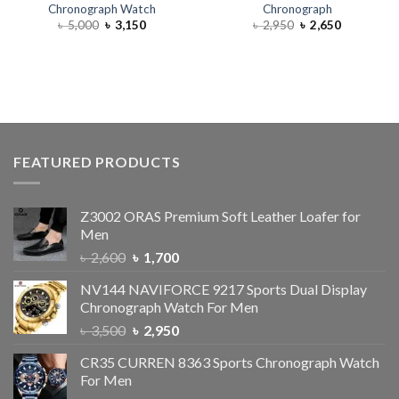
Chronograph Watch
Chronograph
৳
5,000
৳
3,150
৳
2,950
৳
2,650
FEATURED PRODUCTS
Z3002 ORAS Premium Soft Leather Loafer for
Men
৳
2,600
৳
1,700
NV144 NAVIFORCE 9217 Sports Dual Display
Chronograph Watch For Men
৳
3,500
৳
2,950
CR35 CURREN 8363 Sports Chronograph Watch
For Men