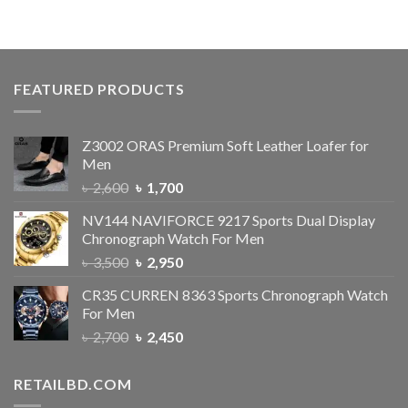
FEATURED PRODUCTS
Z3002 ORAS Premium Soft Leather Loafer for
Men
৳
2,600
৳
1,700
NV144 NAVIFORCE 9217 Sports Dual Display
Chronograph Watch For Men
৳
3,500
৳
2,950
CR35 CURREN 8363 Sports Chronograph Watch
For Men
৳
2,700
৳
2,450
RETAILBD.COM