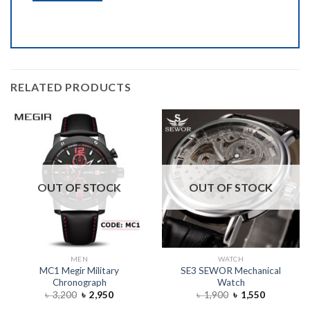
RELATED PRODUCTS
OUT OF STOCK
OUT OF STOCK
MEN
WATCH
MC1 Megir Military
SE3 SEWOR Mechanical
Chronograph
Watch
৳
3,200
৳
2,950
৳
1,900
৳
1,550