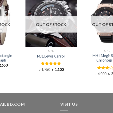
STOCK
OUT OF STOCK
OUT OF S
H
MEN
MEN
ctangle
MH1 Megir S
MJ1 Lewis Carroll
raph
Chronogr
,650
৳
1,750
Rated
৳
5.00
1,100
out of 5
৳
4,000
Rated
৳
2
3.00
out of
5
TAILBD.COM
VISIT US