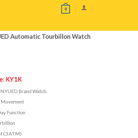
0
D Automatic Tourbillon Watch
e: KY1K
KINYUED Brand Watch.
c Movement
Day Function
rbillion
f (3 ATM)