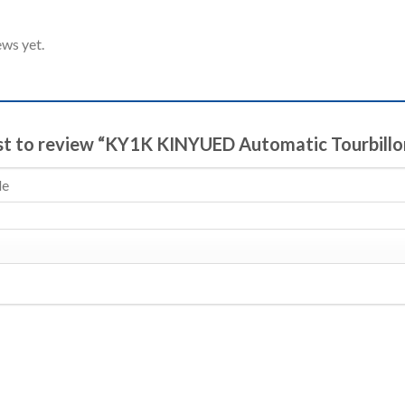
ews yet.
rst to review “KY1K KINYUED Automatic Tourbill