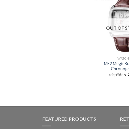
OUT OF 
WATC
ME2 Megir Re
Chronog
৳
2,950
৳
2
FEATURED PRODUCTS
RE