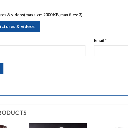
es & videos(maxsize: 2000 KB, max files: 3)
ictures & videos
Email
*
RODUCTS