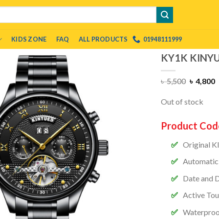
KIDS ZONE
FAQ
ALL PRODUCTS
01948111999
KY1K KINYUE
৳
5,500
৳
4,800
Out of stock
Product Cod
Original 
Automati
Date and 
Active Tou
Waterproo