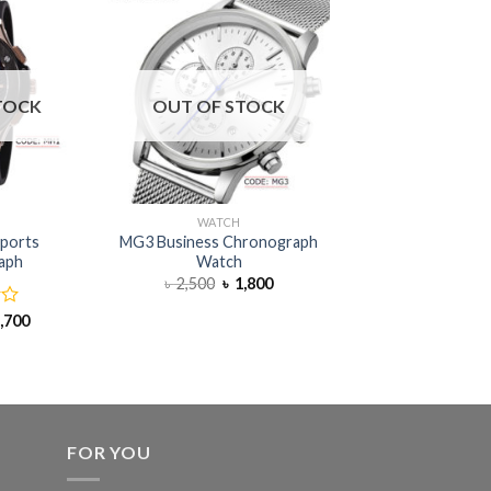
TOCK
OUT OF STOCK
OUT OF S
WATCH
MEGIR
ports
MG3 Business Chronograph
ML1 MEGIR F
aph
Watch
Chronograph Mili
৳
2,500
৳
1,800
৳
3,000
,700
FOR YOU