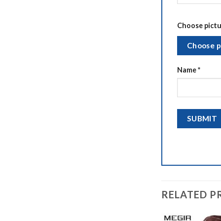
Choose pictur
Choose p
Name
*
RELATED P