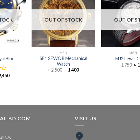
STOCK
OUT OF STOCK
OUT OF S
H
MEN
MEN
SE1 SEWOR Mechanical
al Blue
MJ2 Lewis C
Watch
৳
1,750
৳
1
৳
2,500
৳
1,400
,450
TAILBD.COM
VISIT US
ut Us