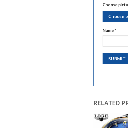
Choose pictur
Choose p
Name
*
RELATED P