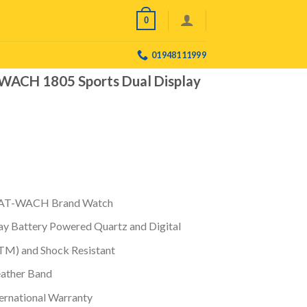
0
01948111999
ACH 1805 Sports Dual Display
E
KAT-WACH Brand Watch
ay Battery Powered Quartz and Digital
TM) and Shock Resistant
eather Band
ternational Warranty