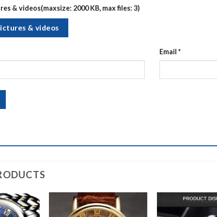
es & videos(maxsize: 2000 KB, max files: 3)
ictures & videos
Email
*
RODUCTS