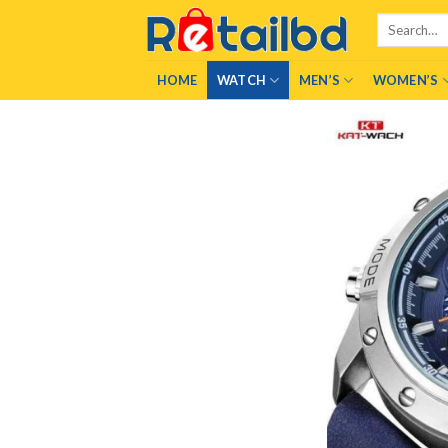
Skip
Search
to
for:
content
HOME
WATCH
MEN’S
WOMEN’S