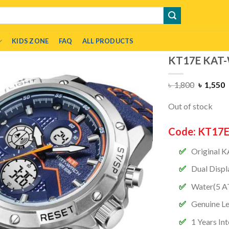
KIDS ZONE
FAQ
ALL PRODUCTS
KT17E KAT-W
৳
1,800
৳
1,550
Out of stock
Code: KT17
Original 
Dual Displ
Water(5 A
Genuine L
1 Years In