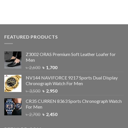
FEATURED PRODUCTS
Z3002 ORAS Premium Soft Leather Loafer for
Men
৳
2,600
৳
1,700
NV144 NAVIFORCE 9217 Sports Dual Display
Chronograph Watch For Men
৳
3,500
৳
2,950
CR35 CURREN 8363 Sports Chronograph Watch
For Men
৳
2,700
৳
2,450