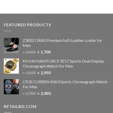
FEATURED PRODUCTS
Z3002 ORAS Premium Soft Leather Loafer for
Men
৳
2,600
৳
1,700
NV144 NAVIFORCE 9217 Sports Dual Display
Chronograph Watch For Men
৳
3,500
৳
2,950
CR35 CURREN 8363 Sports Chronograph Watch
For Men
৳
2,700
৳
2,450
RETAILBD.COM