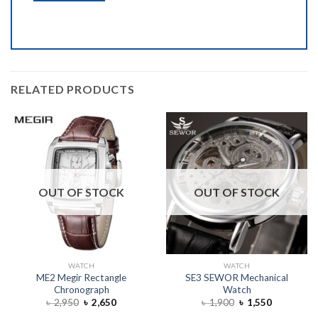
RELATED PRODUCTS
OUT OF STOCK
OUT OF STOCK
WATCH
WATCH
ME2 Megir Rectangle
SE3 SEWOR Mechanical
Chronograph
Watch
৳
2,950
৳
2,650
৳
1,900
৳
1,550