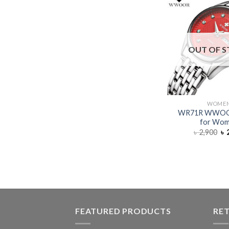
OUT OF 
WOME
WR71R WWOO
for Wo
৳
2,900
৳
2
FEATURED PRODUCTS
RE