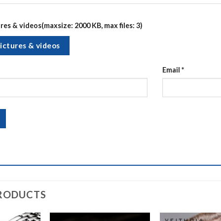
es & videos(maxsize: 2000 KB, max files: 3)
ictures & videos
Email
*
RODUCTS