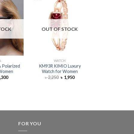
TOCK
OUT OF STOCK
OUT OF S
A
WATCH
WATCH
Polarized
KM93R KIMIO Luxury
YZ72W Yazole B
 Women
Watch for Women
Fashion Wome
,300
৳
2,250
৳
1,950
৳
800
৳
6
FOR YOU