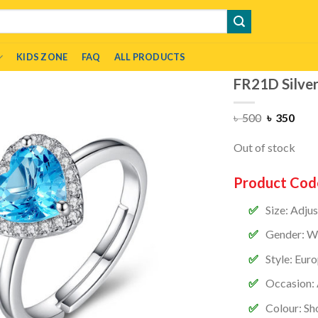
KIDS ZONE
FAQ
ALL PRODUCTS
FR21D Silver
৳
500
৳
350
Out of stock
Product Cod
Size: Adju
Gender:
W
Style:
Euro
Occasion:
Colour:
Sh