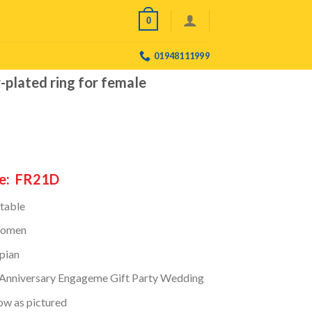
0
01948111999
-plated ring for female
e: FR21D
stable
omen
pian
Anniversary Engageme Gift Party Wedding
ow as pictured