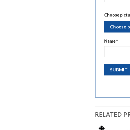
Choose pictur
Choose p
Name
*
RELATED P