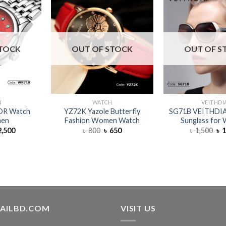
STOCK
OUT OF STOCK
OUT OF S
N
WATCH
VEITHDI
R Watch
YZ72K Yazole Butterfly
SG71B VEITHDIA 
men
Fashion Women Watch
Sunglass for
,500
৳
800
৳
650
৳
1,500
৳
1
TAILBD.COM
VISIT US