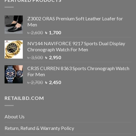
Z3002 ORAS Premium Soft Leather Loafer for
Men
৳
2,600
৳
1,700
NV144 NAVIFORCE 9217 Sports Dual Display
Chronograph Watch For Men
৳
3,500
৳
2,950
CR35 CURREN 8363 Sports Chronograph Watch
For Men
৳
2,700
৳
2,450
RETAILBD.COM
About Us
Return, Refund & Warranty Policy