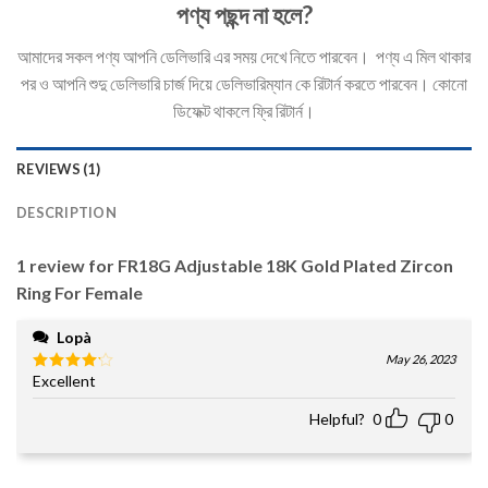
পণ্য পছন্দ না হলে?
আমাদের সকল পণ্য আপনি ডেলিভারি এর সময় দেখে নিতে পারবেন। পণ্য এ মিল থাকার
পর ও আপনি শুদু ডেলিভারি চার্জ দিয়ে ডেলিভারিম্যান কে রিটার্ন করতে পারবেন। কোনো
ডিফেক্ট থাকলে ফ্রি রিটার্ন।
REVIEWS (1)
DESCRIPTION
1 review for
FR18G Adjustable 18K Gold Plated Zircon
Ring For Female
Lopà
May 26, 2023
Excellent
Rated
4
out of 5
Helpful?
0
0