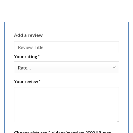
Add a review
Your rating
*
Your review
*
Choose pictures & videos(maxsize: 2000 KB, max