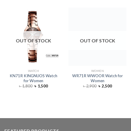
OUT OF STOCK
OUT OF STOCK
WATCH
WOMEN
KN71R KINGNUOS Watch
WR71R WWOOR Watch for
for Women
Women
৳
1,800
৳
1,500
৳
2,900
৳
2,500
FEATURED PRODUCTS