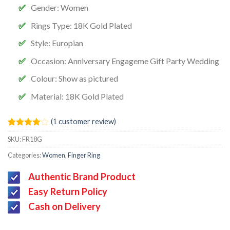
Gender:
Women
Rings Type: 18K Gold Plated
Style:
Europian
Occasion:
Anniversary Engageme Gift Party Wedding
Colour:
Show as pictured
Material: 18K Gold Plated
(
1
customer review)
Rated
1
SKU:
FR18G
4.00
out
of 5
Categories:
Women
,
Finger Ring
based on
customer
Authentic Brand Product
rating
Easy Return Policy
Cash on Delivery