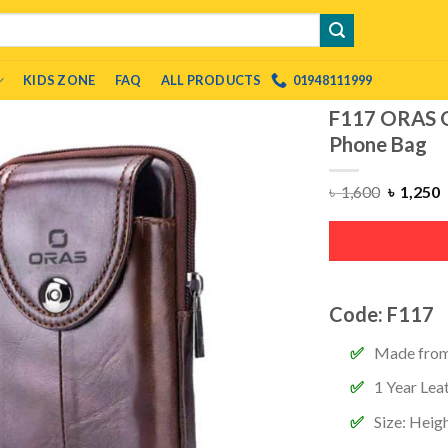
KIDS ZONE
FAQ
ALL PRODUCTS
01948111999
F117 ORAS G
Phone Bag
৳
1,600
৳
1,250
Code: F117
Made from
1 Year Lea
Size: Heigh