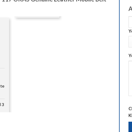
A
Y
Y
te
3
C
K