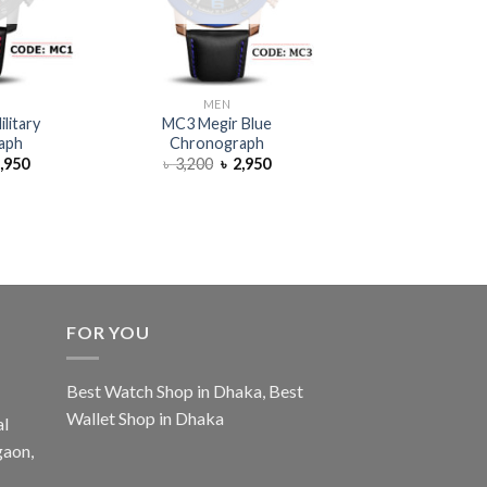
MEN
WATCH
litary
MC3 Megir Blue
MG3 Business Ch
aph
Chronograph
Watch
,950
৳
3,200
৳
2,950
৳
2,500
৳
1
FOR YOU
Best Watch Shop in Dhaka
,
Best
Wallet Shop in Dhaka
al
gaon,