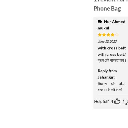
Phone Bag
Nur Ahmed
mukul
Rated
4
June 15, 2023
out of 5
with cross belt
with cross belt/
ক্রস বেল্ট থাকতে হবে।
Reply from
Jahangir
:
Sorry sir ata 
cross belt nei
Helpful?
4