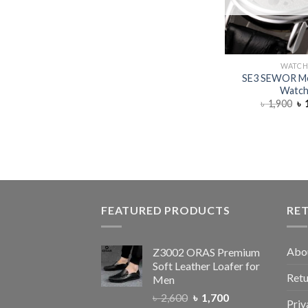
WATC
SE3 SEWOR Me
Watc
৳
1,900
৳
1
FEATURED PRODUCTS
RE
Abo
Z3002 ORAS Premium
Soft Leather Loafer for
Retu
Men
৳
2,600
৳
1,700
Priv