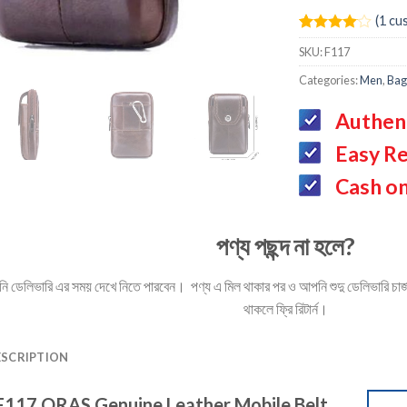
(
1
cus
Rated
1
SKU:
F117
4.00
out
of 5
Categories:
Men
,
Bag
based on
customer
rating
Authen
Easy Re
Cash on
পণ্য পছন্দ না হলে?
ডেলিভারি এর সময় দেখে নিতে পারবেন। পণ্য এ মিল থাকার পর ও আপনি শুদু ডেলিভারি চার্জ 
থাকলে ফ্রি রিটার্ন।
ESCRIPTION
F117 ORAS Genuine Leather Mobile Belt