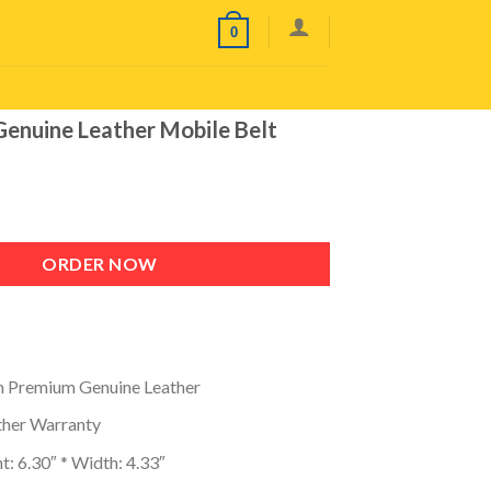
0
enuine Leather Mobile Belt
ORDER NOW
 Premium Genuine Leather
ther Warranty
t: 6.30″
* Width: 4.33″