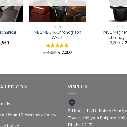
H
MEN
MEN
chanical
MB1 MEGIR Chronograph
MC1 Megir Mi
h
Watch
Chronogr
,550
৳
3,200
৳
2
৳
3,000
Rated
৳
5.00
2,000
out of 5
TAILBD.COM
VISIT US
ut Us
2d floor , 1E/D , Rohim Princip
rn, Refund & Warranty Policy
Tower, Khilgaon Railgate, Khil
Dhaka 1217
acy Policy