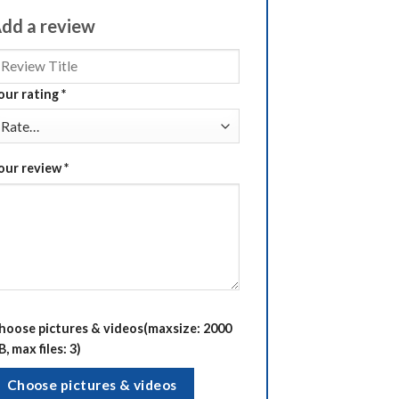
dd a review
our rating
*
our review
*
hoose pictures & videos(maxsize: 2000
B, max files: 3)
Choose pictures & videos