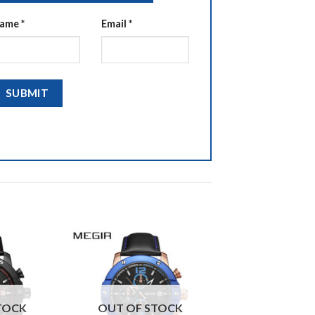
ame
*
Email
*
TOCK
OUT OF STOCK
OUT OF S