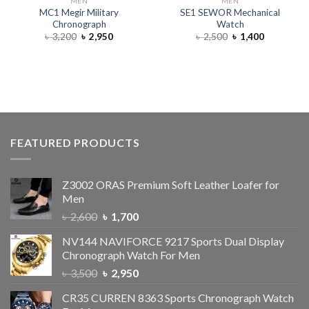
MEN
MEN
MC1 Megir Military
SE1 SEWOR Mechanical
Chronograph
Watch
৳
3,200
৳
2,950
৳
2,500
৳
1,400
FEATURED PRODUCTS
Z3002 ORAS Premium Soft Leather Loafer for
Men
৳
2,600
৳
1,700
NV144 NAVIFORCE 9217 Sports Dual Display
Chronograph Watch For Men
৳
3,500
৳
2,950
CR35 CURREN 8363 Sports Chronograph Watch