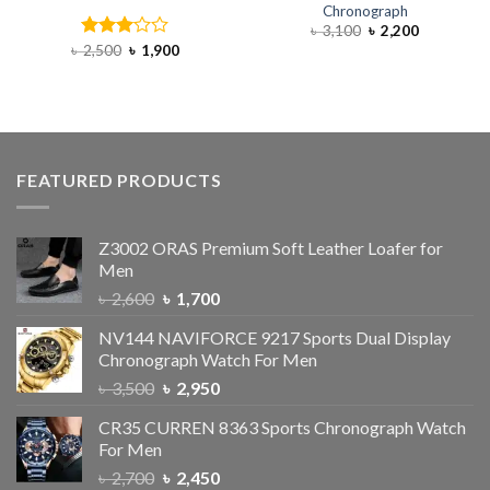
Chronograph
৳
3,100
৳
2,200
৳
2,500
Rated
৳
1,900
3.00
out of
5
FEATURED PRODUCTS
Z3002 ORAS Premium Soft Leather Loafer for
Men
৳
2,600
৳
1,700
NV144 NAVIFORCE 9217 Sports Dual Display
Chronograph Watch For Men
৳
3,500
৳
2,950
CR35 CURREN 8363 Sports Chronograph Watch
For Men
৳
2,700
৳
2,450