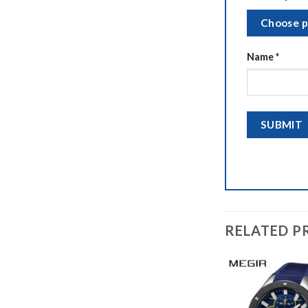
Choose p
Name
*
RELATED P