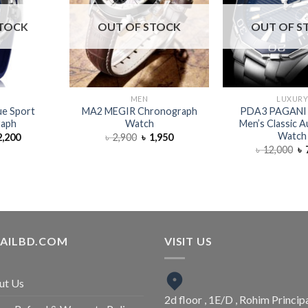
STOCK
OUT OF STOCK
OUT OF S
MEN
LUXUR
ue Sport
MA2 MEGIR Chronograph
PDA3 PAGANI
raph
Watch
Men’s Classic 
Watch
,200
৳
2,900
৳
1,950
৳
12,000
৳
TAILBD.COM
VISIT US
ut Us
2d floor , 1E/D , Rohim Princip