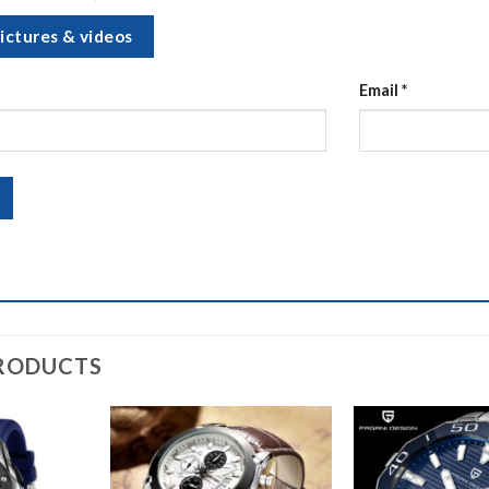
ictures & videos
Email
*
RODUCTS