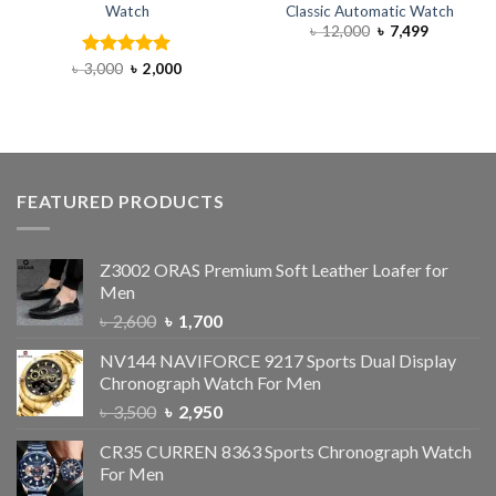
Watch
Classic Automatic Watch
৳
12,000
৳
7,499
৳
3,000
Rated
৳
5.00
2,000
out of 5
FEATURED PRODUCTS
Z3002 ORAS Premium Soft Leather Loafer for
Men
৳
2,600
৳
1,700
NV144 NAVIFORCE 9217 Sports Dual Display
Chronograph Watch For Men
৳
3,500
৳
2,950
CR35 CURREN 8363 Sports Chronograph Watch
For Men