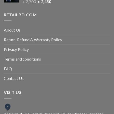
৳
2,700
৳
2,450
RETAILBD.COM
About Us
Return, Refund & Warranty Policy
Privacy Policy
Terms and conditions
FAQ
Contact Us
VISIT US
2d floor , 1E/D , Rohim Principal Tower, Khilgaon Railgate,