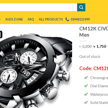
KIDS ZONE
FAQ
ALL PRODUCTS
01948111999
CM12K CIVO 
Men
৳
2,200
৳
1,750
Out of stock
Code: CM12
Chronograph
Dial Diam
Waterproo
Solid Stain