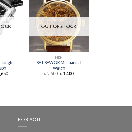
TOCK
OUT OF STOCK
OUT OF S
MEN
MEN
ctangle
SE1 SEWOR Mechanical
MG5 MEGIR 
aph
Watch
Chronograph
,650
৳
2,500
৳
1,400
৳
3,500
৳
2
FOR YOU