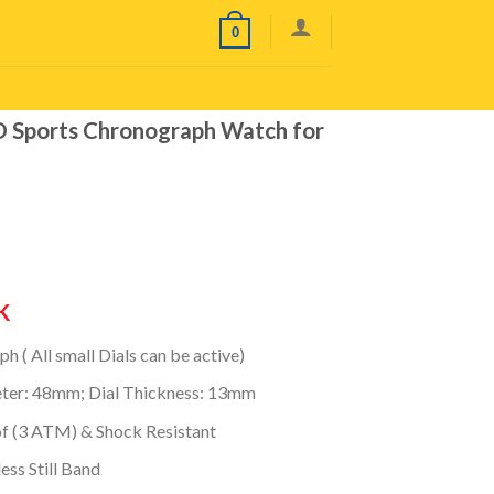
0
Sports Chronograph Watch for
K
 ( All small Dials can be active)
eter: 48mm; Dial Thickness: 13mm
f (3 ATM) & Shock Resistant
less Still Band