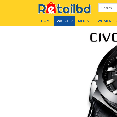
Skip
Search
to
for:
content
HOME
WATCH
MEN’S
WOMEN’S