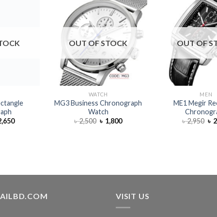
STOCK
OUT OF STOCK
OUT OF S
H
WATCH
MEN
ctangle
MG3 Business Chronograph
ME1 Megir Re
raph
Watch
Chronogr
,650
৳
2,500
৳
1,800
৳
2,950
৳
2
TAILBD.COM
VISIT US