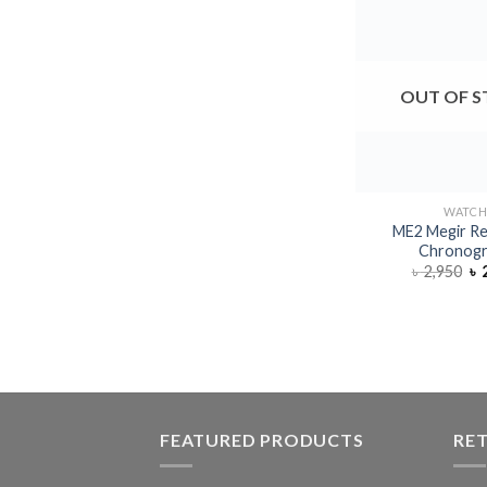
OUT OF 
WATC
ME2 Megir Re
Chronog
৳
2,950
৳
2
FEATURED PRODUCTS
RE