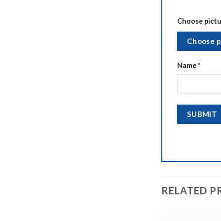
Choose pictur
Choose p
Name
*
RELATED P