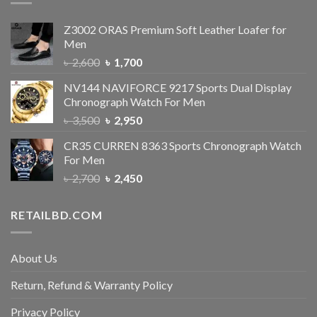
Z3002 ORAS Premium Soft Leather Loafer for
Men
৳
2,600
৳
1,700
NV144 NAVIFORCE 9217 Sports Dual Display
Chronograph Watch For Men
৳
3,500
৳
2,950
CR35 CURREN 8363 Sports Chronograph Watch
For Men
৳
2,700
৳
2,450
RETAILBD.COM
About Us
Return, Refund & Warranty Policy
Privacy Policy