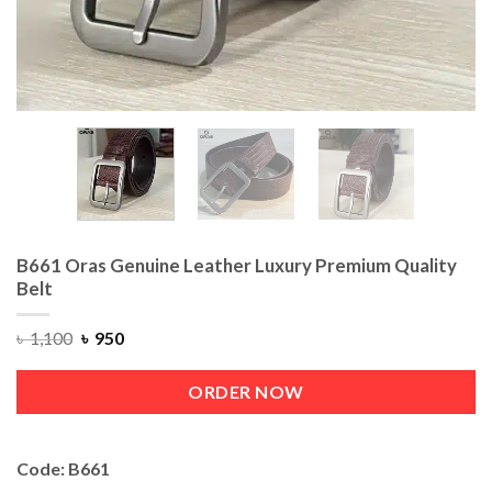
B661 Oras Genuine Leather Luxury Premium Quality
Belt
৳
1,100
৳
950
ORDER NOW
Code: B661