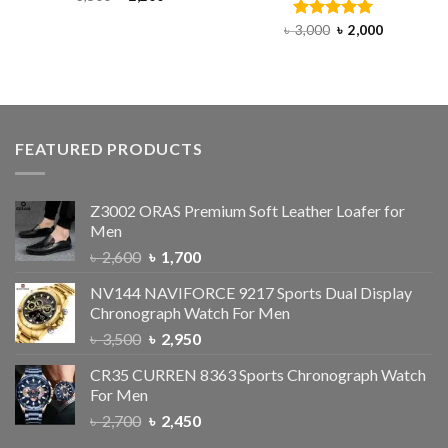
৳
3,000
Rated
৳
5.00
2,000
out of 5
FEATURED PRODUCTS
Z3002 ORAS Premium Soft Leather Loafer for
Men
৳
2,600
৳
1,700
NV144 NAVIFORCE 9217 Sports Dual Display
Chronograph Watch For Men
৳
3,500
৳
2,950
CR35 CURREN 8363 Sports Chronograph Watch
For Men
৳
2,700
৳
2,450