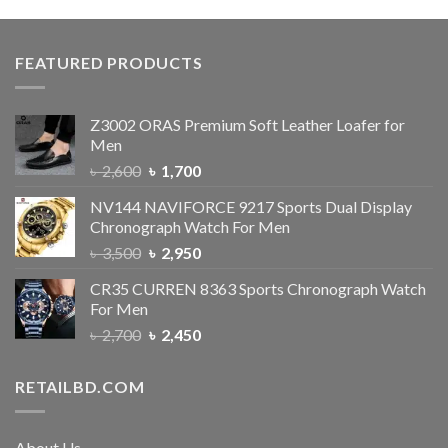
FEATURED PRODUCTS
Z3002 ORAS Premium Soft Leather Loafer for
Men
৳
2,600
৳
1,700
NV144 NAVIFORCE 9217 Sports Dual Display
Chronograph Watch For Men
৳
3,500
৳
2,950
CR35 CURREN 8363 Sports Chronograph Watch
For Men
৳
2,700
৳
2,450
RETAILBD.COM
About Us