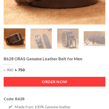
B628 ORAS Genuine Leather Belt for Men
৳
900
৳
750
ORDER NOW
Code: B628
Made from 100% Genuine leather