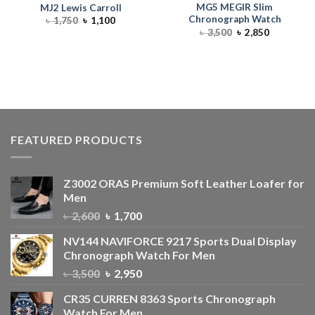
MG5 MEGIR Slim
MJ2 Lewis Carroll
Chronograph Watch
৳
1,750
৳
1,100
৳
3,500
৳
2,850
FEATURED PRODUCTS
Z3002 ORAS Premium Soft Leather Loafer for
Men
৳
2,600
৳
1,700
NV144 NAVIFORCE 9217 Sports Dual Display
Chronograph Watch For Men
৳
3,500
৳
2,950
CR35 CURREN 8363 Sports Chronograph
Watch For Men