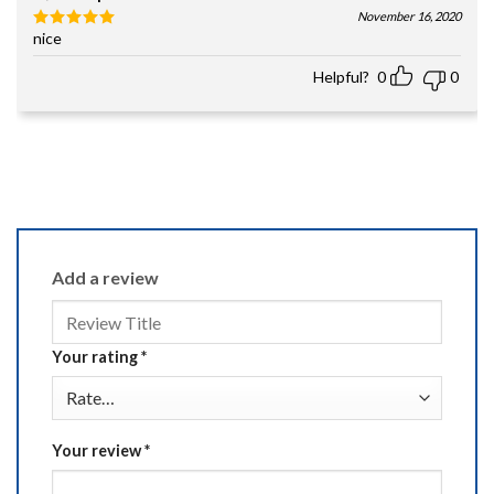
November 16, 2020
nice
Rated
5
out of 5
Helpful?
0
0
Add a review
Your rating
*
Your review
*