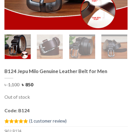
B124 Jepu Milo Genuine Leather Belt for Men
৳
1,100
৳
850
Out of stock
Code: B124
(
1
customer review)
Rated
1
5.00
SKU:
B124