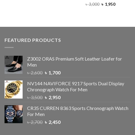
৳
3,000
Rated
৳
1,950
3.67
out
of 5
FEATURED PRODUCTS
Z3002 ORAS Premium Soft Leather Loafer for
Men
৳
2,600
৳
1,700
NV144 NAVIFORCE 9217 Sports Dual Display
Chronograph Watch For Men
৳
3,500
৳
2,950
CR35 CURREN 8363 Sports Chronograph Watch
For Men
৳
2,700
৳
2,450