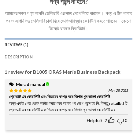
পণ্য পছন্দ না হলে?
আমাদের সকল পণ্য আপনি ডেলিভারি এর সময় দেখে নিতে পারবেন। পণ্য এ মিল থাকার
পর ও আপনি শুদু ডেলিভারি চার্জ দিয়ে ডেলিভারিম্যান কে রিটার্ন করতে পারবেন। কোনো
ডিফেক্ট থাকলে ফ্রি রিটার্ন।
REVIEWS (1)
DESCRIPTION
1 review for
B1005 ORAS Men’s Business Backpack
Murad mandal
May 29, 2023
প্রোডাক্ট এর কোয়ালিটি এবং ভিতরের কাপড় আর জিপার খুব ভালো কোয়ালিটি
Rated
5
out of 5
অন্য একটা পেজ থেকে অর্ডার করার করে আনার পর দেখে পছন্দ হয় নি. কিন্তু retailbd টি
প্রোডাক্ট এর কোয়ালিটি এবং ভিতরের কাপড় আর জিপার খুব ভালো কোয়ালিটি এর.
Helpful?
2
0