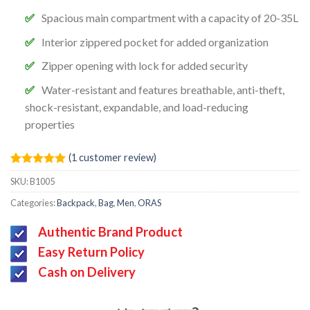
Spacious main compartment with a capacity of 20-35L
Interior zippered pocket for added organization
Zipper opening with lock for added security
Water-resistant and features breathable, anti-theft,
shock-resistant, expandable, and load-reducing
properties
(
1
customer review)
Rated
1
5.00
SKU:
B1005
out of 5
based on
Categories:
Backpack
,
Bag
,
Men
,
ORAS
customer
rating
Authentic Brand Product
Easy Return Policy
Cash on Delivery