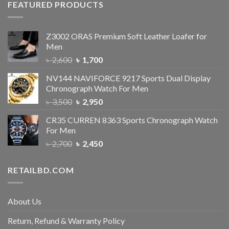
FEATURED PRODUCTS
Z3002 ORAS Premium Soft Leather Loafer for
Men
৳
2,600
৳
1,700
NV144 NAVIFORCE 9217 Sports Dual Display
Chronograph Watch For Men
৳
3,500
৳
2,950
CR35 CURREN 8363 Sports Chronograph Watch
For Men
৳
2,700
৳
2,450
RETAILBD.COM
About Us
Return, Refund & Warranty Policy