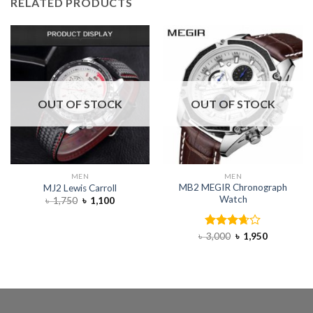
RELATED PRODUCTS
OUT OF STOCK
OUT OF STOCK
MEN
MEN
MB2 MEGIR Chronograph
MJ2 Lewis Carroll
Watch
৳
1,750
৳
1,100
৳
3,000
Rated
৳
1,950
3.67
out
of 5