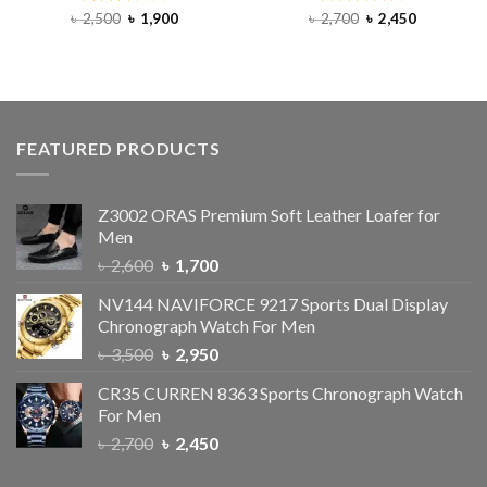
৳
2,500
Rated
৳
1,900
৳
2,700
Rated
৳
2,450
3.00
4.00
out
out of
of 5
5
FEATURED PRODUCTS
Z3002 ORAS Premium Soft Leather Loafer for
Men
৳
2,600
৳
1,700
NV144 NAVIFORCE 9217 Sports Dual Display
Chronograph Watch For Men
৳
3,500
৳
2,950
CR35 CURREN 8363 Sports Chronograph Watch
For Men
৳
2,700
৳
2,450