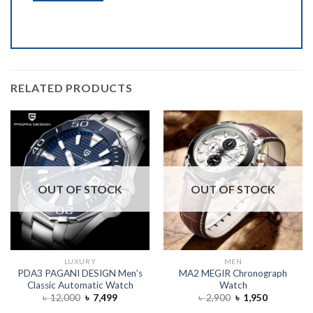
RELATED PRODUCTS
OUT OF STOCK
OUT OF STOCK
LUXURY
MEN
PDA3 PAGANI DESIGN Men’s
MA2 MEGIR Chronograph
Classic Automatic Watch
Watch
৳
12,000
৳
7,499
৳
2,900
৳
1,950