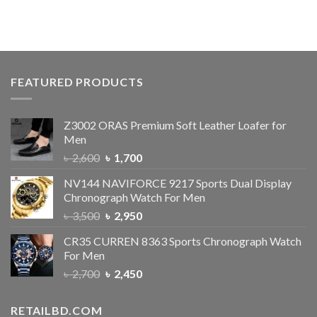
FEATURED PRODUCTS
Z3002 ORAS Premium Soft Leather Loafer for
Men
৳
2,600
৳
1,700
NV144 NAVIFORCE 9217 Sports Dual Display
Chronograph Watch For Men
৳
3,500
৳
2,950
CR35 CURREN 8363 Sports Chronograph Watch
For Men
৳
2,700
৳
2,450
RETAILBD.COM