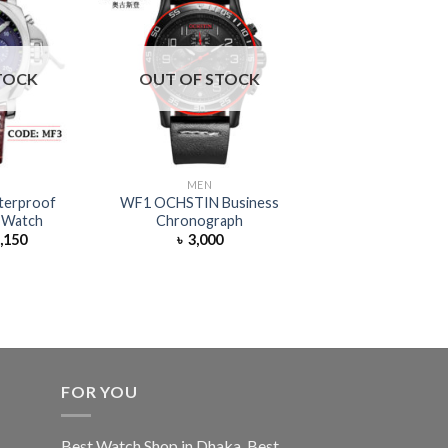
TOCK
OUT OF STOCK
OUT OF S
MEN
WATCH
terproof
WF1 OCHSTIN Business
SE3 SEWOR Mec
 Watch
Chronograph
Watch
,150
৳
3,000
৳
1,900
৳
1
FOR YOU
Best Watch Shop in Dhaka
,
Best