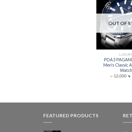
OUT OF 
LUXUR
PDA3 PAGANI
Men’s Classic 
Watc
৳
12,000
৳
FEATURED PRODUCTS
RE