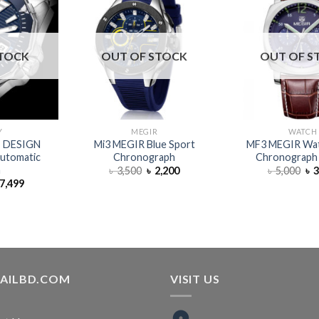
STOCK
OUT OF STOCK
OUT OF S
Y
MEGIR
WATCH
 DESIGN
Mi3 MEGIR Blue Sport
MF3 MEGIR Wa
Automatic
Chronograph
Chronograph
h
৳
3,500
৳
2,200
৳
5,000
৳
3
7,499
TAILBD.COM
VISIT US