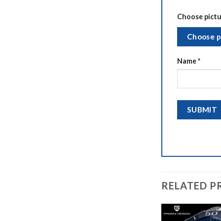
Choose pictur
Choose p
Name
*
RELATED P