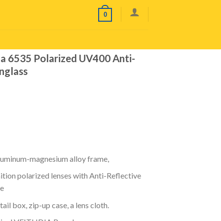
0
a 6535 Polarized UV400 Anti-
unglass
luminum-magnesium alloy
frame,
ition polarized lenses with
Anti-Reflective
e
tail box, zip-up case, a lens cloth.