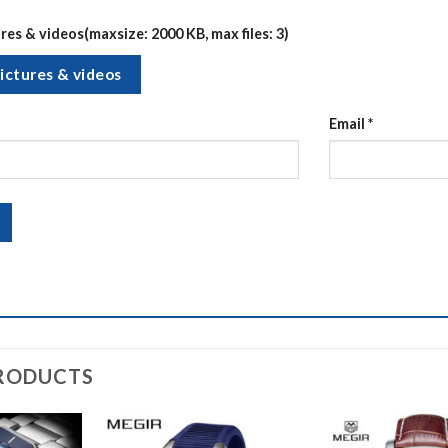
es & videos(maxsize: 2000 KB, max files: 3)
ictures & videos
Email
*
RODUCTS