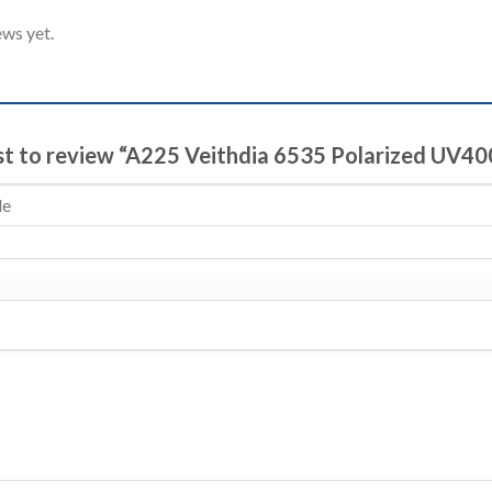
ews yet.
rst to review “A225 Veithdia 6535 Polarized UV40