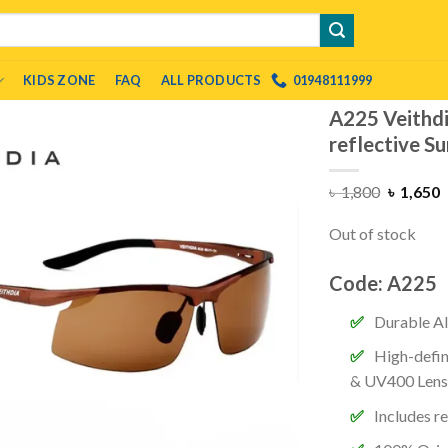
KIDS ZONE
FAQ
ALL PRODUCTS
01948111999
A225 Veithdi
reflective S
৳
1,800
৳
1,650
Out of stock
Code: A225
Durable A
High-defin
&
UV400 Lens
Includes re