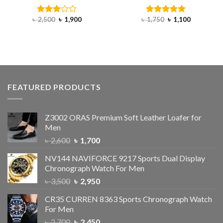
৳
2,500
৳
1,900
৳
1,750
৳
1,100
Rated
Rated
5.00
3.00
out of 5
out of
5
FEATURED PRODUCTS
Z3002 ORAS Premium Soft Leather Loafer for
Men
৳
2,600
৳
1,700
NV144 NAVIFORCE 9217 Sports Dual Display
Chronograph Watch For Men
৳
3,500
৳
2,950
CR35 CURREN 8363 Sports Chronograph Watch
For Men
৳
2,700
৳
2,450