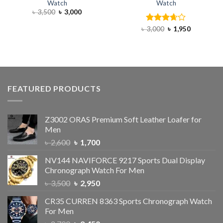
Watch
Watch
৳
3,500
৳
3,000
৳
3,000
Rated
৳
1,950
3.67
out
of 5
FEATURED PRODUCTS
Z3002 ORAS Premium Soft Leather Loafer for
Men
৳
2,600
৳
1,700
NV144 NAVIFORCE 9217 Sports Dual Display
Chronograph Watch For Men
৳
3,500
৳
2,950
CR35 CURREN 8363 Sports Chronograph Watch
For Men