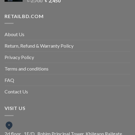
৳
2,700
৳
2,450
RETAILBD.COM
About Us
Return, Refund & Warranty Policy
Privacy Policy
Terms and conditions
FAQ
Contact Us
VISIT US
2d floor , 1E/D , Rohim Principal Tower, Khilgaon Railgate,