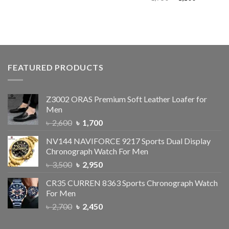
out of 5
FEATURED PRODUCTS
Z3002 ORAS Premium Soft Leather Loafer for
Men
৳
2,600
৳
1,700
NV144 NAVIFORCE 9217 Sports Dual Display
Chronograph Watch For Men
৳
3,500
৳
2,950
CR35 CURREN 8363 Sports Chronograph Watch
For Men
৳
2,700
৳
2,450