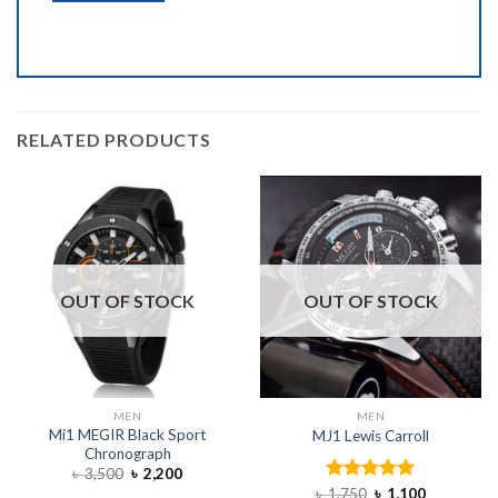
RELATED PRODUCTS
OUT OF STOCK
OUT OF STOCK
MEN
MEN
Mi1 MEGIR Black Sport
MJ1 Lewis Carroll
Chronograph
৳
3,500
৳
2,200
৳
1,750
Rated
৳
5.00
1,100